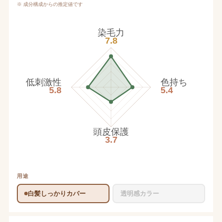
※ 成分構成からの推定値です
染毛力
7.8
低刺激性
色持ち
5.8
5.4
頭皮保護
3.7
用途
白髪しっかりカバー
透明感カラー