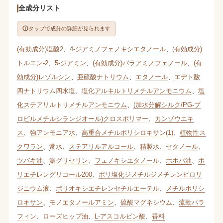
全成分リスト
タップで成分の詳細が見られます
(有効成分)塩酸2
、
4-ジアミノフェノキシエタノール
、
(有効成分)
トルエン-2
、
5-ジアミン
、
(有効成分)パラアミノフェノール
、
(有
効成分)レゾルシン
、
亜硫酸ナトリウム
、
エタノール
、
エデト酸
四ナトリウム四水塩
、
塩化アルキルトリメチルアンモニウム
、
塩
化ステアリルトリメチルアンモニウム
、
(加水分解シルク/PG-プ
ロピルメチルシランジオール)クロスポリマー
、
カンゾウエキ
ス
、
強アンモニア水
、
高重合メチルポリシロキサン(1)
、
植物性ス
クワラン
、
常水
、
ステアリルアルコール
、
精製水
、
セタノール
、
ツバキ油
、
濃グリセリン
、
フェノキシエタノール
、
ホホバ油
、
ポ
リエチレングリコール200
、
ポリ塩化ジメチルジメチレンピロリ
ジニウム液
、
ポリオキシエチレンセチルエーテル
、
メチルポリシ
ロキサン
、
モノエタノールアミン
、
硫酸マグネシウム
、
流動パラ
フィン
、
ローズヒップ油
、
L-アスコルビン酸
、
香料