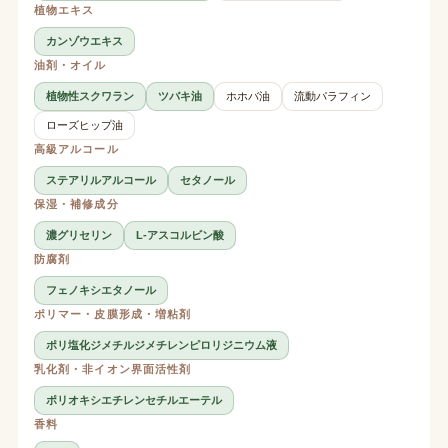
植物エキス
カンゾウエキス
油剤・オイル
植物性スクワラン
ツバキ油
ホホバ油
流動パラフィン
ローズヒップ油
高級アルコール
ステアリルアルコール
セタノール
保湿・補修成分
濃グリセリン
L-アスコルビン酸
防腐剤
フェノキシエタノール
ポリマー・皮膜形成・増粘剤
ポリ塩化ジメチルジメチレンピロリジニウム液
乳化剤・非イオン界面活性剤
ポリオキシエチレンセチルエーテル
香料