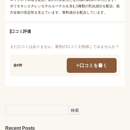
ポリオキシエチレンセチルエーテルを含む1種類の乳化成分を配合。処
方全体の安定性を支えています。香料成分を配合しています。
口コミ評価
まだ口コミはありません。最初の口コミを投稿してみませんか？
口コミを書く
全0件
検索
Recent Posts