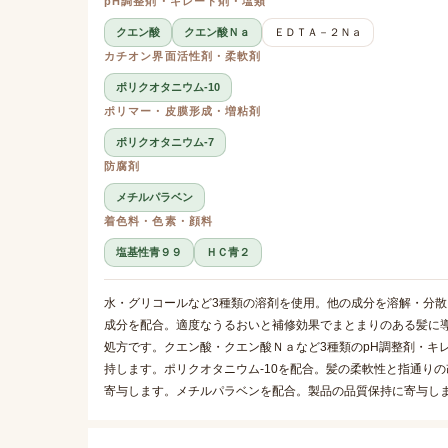
pH調整剤・キレート剤・塩類
クエン酸
クエン酸Ｎａ
ＥＤＴＡ－２Ｎａ
カチオン界面活性剤・柔軟剤
ポリクオタニウム-10
ポリマー・皮膜形成・増粘剤
ポリクオタニウム-7
防腐剤
メチルパラベン
着色料・色素・顔料
塩基性青９９
ＨＣ青２
水・グリコールなど3種類の溶剤を使用。他の成分を溶解・分散
成分を配合。適度なうるおいと補修効果でまとまりのある髪に導
処方です。クエン酸・クエン酸Ｎａなど3種類のpH調整剤・キ
持します。ポリクオタニウム-10を配合。髪の柔軟性と指通り
寄与します。メチルパラベンを配合。製品の品質保持に寄与し