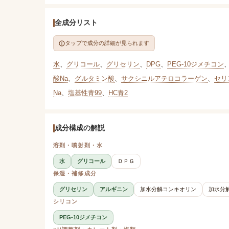
全成分リスト
タップで成分の詳細が見られます
水
、
グリコール
、
グリセリン
、
DPG
、
PEG-10ジメチコン
酸Na
、
グルタミン酸
、
サクシニルアテロコラーゲン
、
セリ
Na
、
塩基性青99
、
HC青2
成分構成の解説
溶剤・噴射剤・水
水
グリコール
ＤＰＧ
保湿・補修成分
グリセリン
アルギニン
加水分解コンキオリン
加水分
シリコン
PEG-10ジメチコン