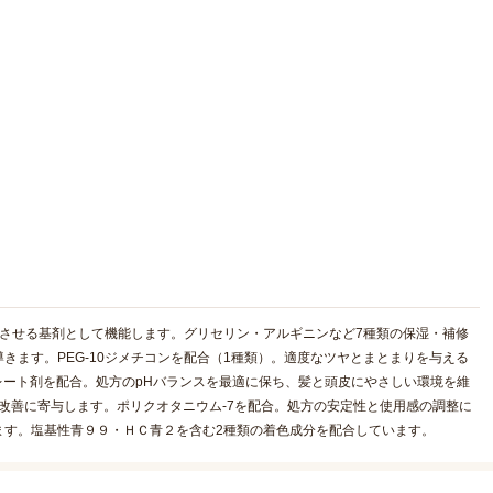
させる基剤として機能します。グリセリン・アルギニンなど7種類の保湿・補修
きます。PEG-10ジメチコンを配合（1種類）。適度なツヤとまとまりを与える
レート剤を配合。処方のpHバランスを最適に保ち、髪と頭皮にやさしい環境を維
の改善に寄与します。ポリクオタニウム-7を配合。処方の安定性と使用感の調整に
ます。塩基性青９９・ＨＣ青２を含む2種類の着色成分を配合しています。