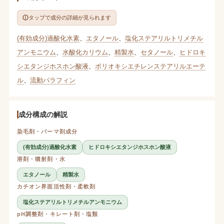
タップで成分の詳細が見られます
(有効成分)過酸化水素
、
エタノール
、
塩化ステアリルトリメチル
アンモニウム
、
水酸化カリウム
、
精製水
、
セタノール
、
ヒドロキ
シエタンジホスホン酸液
、
ポリオキシエチレンステアリルエーテ
ル
、
流動パラフィン
成分構成の解説
染毛剤・パーマ剤成分
(有効成分)過酸化水素
ヒドロキシエタンジホスホン酸液
溶剤・噴射剤・水
エタノール
精製水
カチオン界面活性剤・柔軟剤
塩化ステアリルトリメチルアンモニウム
pH調整剤・キレート剤・塩類