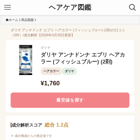
ヘアケア図鑑
ホーム
商品図鑑
ダリヤ アンナドンナ エブリ ヘアカラー (フィッシュブルー) (2剤)の口コミ
（0件）/成分解析【2026年4月26日更新】
ダリヤ
ダリヤ アンナドンナ エブリ ヘアカ
ラー (フィッシュブルー) (2剤)
ヘアカラー
ダリヤ
¥1,760
最安値を探す
総合 1.2点
成分解析スコア
※ 成分構成からの推定値です