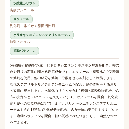
水酸化カリウム
高級アルコール
セタノール
乳化剤・非イオン界面活性剤
ポリオキシエチレンステアリルエーテル
油剤・オイル
流動パラフィン
(有効成分)過酸化水素・ヒドロキシエタンジホスホン酸液を配合。髪の
色や形状の変化に関わる反応成分です。エタノール・精製水など2種類
の溶剤を使用。他の成分を溶解・分散させる基剤として機能します。
塩化ステアリルトリメチルアンモニウムを配合。髪の柔軟性と指通り
の改善に寄与します。水酸化カリウムを含む1種類の調整剤を配合。処
方の安定性とpHバランスを支えています。セタノールを配合。乳化安
定と髪への柔軟効果に寄与します。ポリオキシエチレンステアリルエ
ーテルを含む1種類の乳化成分を配合。処方全体の安定性を支えていま
す。流動パラフィンを配合。軽い質感でべたつきにくく、自然なツヤ
を与えます。