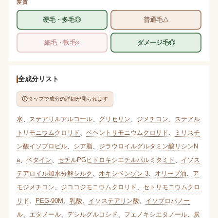
髪質
硬毛・多毛◎
普通毛△
細毛・軟毛×
ダメージ毛◎
全成分リスト
タップで成分の詳細が見られます
水
、
ステアリルアルコール
、
グリセリン
、
ジメチコン
、
ステアル
トリモニウムクロリド
、
ベヘントリモニウムクロリド
、
ミリスチ
ン酸イソプロピル
、
シア脂
、
ジラウロイルグルタミン酸リシンN
a
、
ベタイン
、
セチルPGヒドロキシエチルパルミタミド
、
イソス
テアロイル加水分解シルク
、
オキシベンゾン-3
、
オリーブ油
、
ア
モジメチコン
、
ジココジモニウムクロリド
、
セトリモニウムクロ
リド
、
PEG-90M
、
乳酸
、
イソステアリン酸
、
イソプロパノー
ル
、
エタノール
、
デシルグルコシド
、
フェノキシエタノール
、
炭