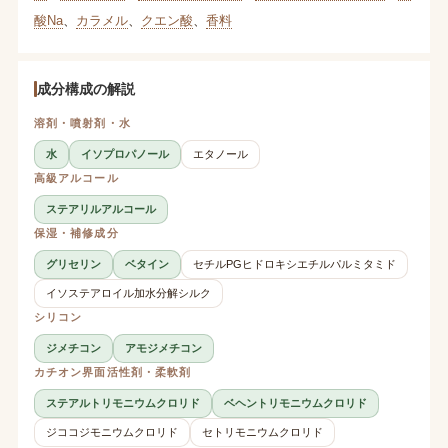
酸Na
、
カラメル
、
クエン酸
、
香料
成分構成の解説
溶剤・噴射剤・水
水
イソプロパノール
エタノール
高級アルコール
ステアリルアルコール
保湿・補修成分
グリセリン
ベタイン
セチルPGヒドロキシエチルパルミタミド
イソステアロイル加水分解シルク
シリコン
ジメチコン
アモジメチコン
カチオン界面活性剤・柔軟剤
ステアルトリモニウムクロリド
ベヘントリモニウムクロリド
ジココジモニウムクロリド
セトリモニウムクロリド