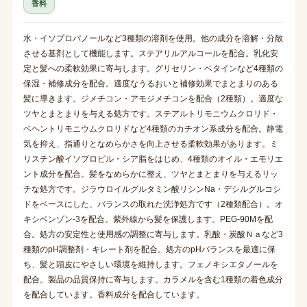
香料
水・イソプロパノールなど3種類の溶剤を使用。他の成分を溶解・分散
させる基剤として機能します。ステアリルアルコールを配合。乳化安
定と髪への柔軟効果に寄与します。グリセリン・ベタインなど4種類の
保湿・補修成分を配合。適度なうるおいと補修効果でまとまりのある
髪に導きます。ジメチコン・アモジメチコンを配合（2種類）。適度な
ツヤとまとまりを与える処方です。ステアルトリモニウムクロリド・
ベヘントリモニウムクロリドなど4種類のカチオン系成分を配合。静電
気を抑え、指通りとなめらかさを向上させる柔軟効果があります。ミ
リスチン酸イソプロピル・シア脂をはじめ、4種類のオイル・エモリエ
ント成分を配合。髪をなめらかに整え、ツヤとまとまりを与えるリッ
チな処方です。ジラウロイルグルタミン酸リシンNa・デシルグルコシ
ドをベースにした、バランスの取れた洗浄処方です（2種類配合）。オ
キシベンゾン-3を配合。紫外線から髪を保護します。PEG-90Mを配
合。処方の安定性と使用感の調整に寄与します。乳酸・炭酸Ｎａなど3
種類のpH調整剤・キレート剤を配合。処方のpHバランスを最適に保
ち、髪と頭皮にやさしい環境を維持します。フェノキシエタノールを
配合。製品の品質保持に寄与します。カラメルを含む1種類の着色成分
を配合しています。香料成分を配合しています。