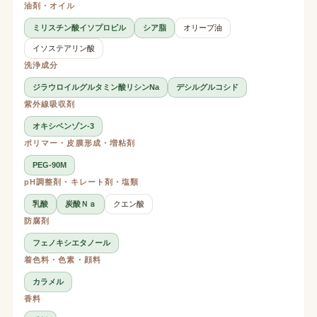
油剤・オイル
ミリスチン酸イソプロピル
シア脂
オリーブ油
イソステアリン酸
洗浄成分
ジラウロイルグルタミン酸リシンNa
デシルグルコシド
紫外線吸収剤
オキシベンゾン-3
ポリマー・皮膜形成・増粘剤
PEG-90M
pH調整剤・キレート剤・塩類
乳酸
炭酸Ｎａ
クエン酸
防腐剤
フェノキシエタノール
着色料・色素・顔料
カラメル
香料