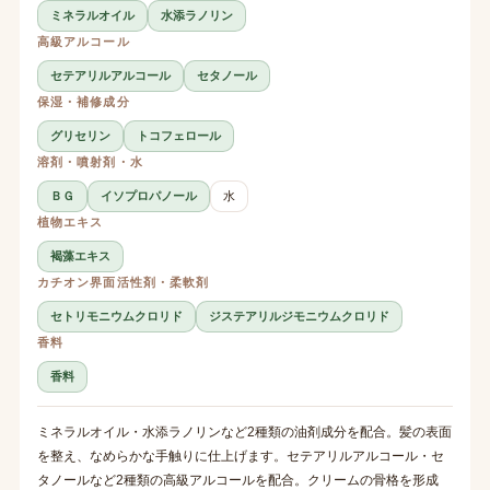
ミネラルオイル
水添ラノリン
高級アルコール
セテアリルアルコール
セタノール
保湿・補修成分
グリセリン
トコフェロール
溶剤・噴射剤・水
ＢＧ
イソプロパノール
水
植物エキス
褐藻エキス
カチオン界面活性剤・柔軟剤
セトリモニウムクロリド
ジステアリルジモニウムクロリド
香料
香料
ミネラルオイル・水添ラノリンなど2種類の油剤成分を配合。髪の表面
を整え、なめらかな手触りに仕上げます。セテアリルアルコール・セ
タノールなど2種類の高級アルコールを配合。クリームの骨格を形成