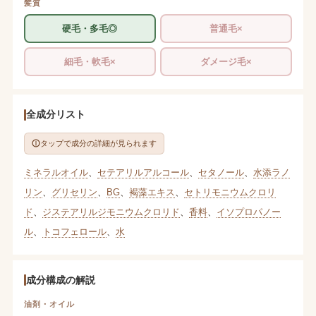
髪質
硬毛・多毛◎
普通毛×
細毛・軟毛×
ダメージ毛×
全成分リスト
タップで成分の詳細が見られます
ミネラルオイル
、
セテアリルアルコール
、
セタノール
、
水添ラノ
リン
、
グリセリン
、
BG
、
褐藻エキス
、
セトリモニウムクロリ
ド
、
ジステアリルジモニウムクロリド
、
香料
、
イソプロパノー
ル
、
トコフェロール
、
水
成分構成の解説
油剤・オイル