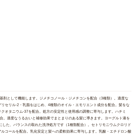
基剤として機能します。ジメチコノール・ジメチコンを配合（3種類）。適度な
リセリル-2・乳脂をはじめ、4種類のオイル・エモリエント成分を配合。髪をな
クオタニウム-37を配合。処方の安定性と使用感の調整に寄与します。ハチミ
配合。適度なうるおいと補修効果でまとまりのある髪に導きます。ヨーグルト液を
にした、バランスの取れた洗浄処方です（1種類配合）。セトリモニウムクロリド
アルコールを配合。乳化安定と髪への柔軟効果に寄与します。乳酸・エチドロン酸