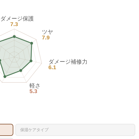
熱ダメージ保護
7.3
ツヤ
7.9
ダメージ補修力
6.1
軽さ
5.3
保湿ケアタイプ