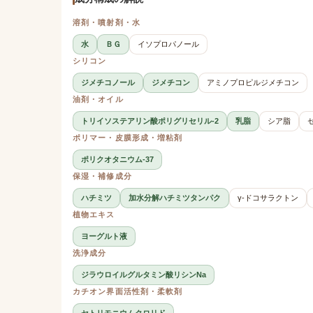
溶剤・噴射剤・水
水
ＢＧ
イソプロパノール
シリコン
ジメチコノール
ジメチコン
アミノプロピルジメチコン
油剤・オイル
トリイソステアリン酸ポリグリセリル-2
乳脂
シア脂
ポリマー・皮膜形成・増粘剤
ポリクオタニウム-37
保湿・補修成分
ハチミツ
加水分解ハチミツタンパク
γ-ドコサラクトン
植物エキス
ヨーグルト液
洗浄成分
ジラウロイルグルタミン酸リシンNa
カチオン界面活性剤・柔軟剤