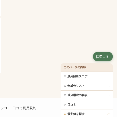
口コミ
このページの内容
成分解析スコア
↓
01
全成分リスト
↓
02
成分構成の解説
↓
03
口コミ
↓
04
リシー
口コミ利用規約
最安値を探す
↗
★