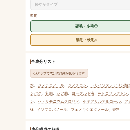
軽やかタイプ
髪質
硬毛・多毛◎
細毛・軟毛○
全成分リスト
タップで成分の詳細が見られます
水
、
ジメチコノール
、
ジメチコン
、
トリイソステアリン酸ポ
ンパク
、
乳脂
、
シア脂
、
ヨーグルト液
、
γ-ドコサラクトン
ン
、
セトリモニウムクロリド
、
セテアリルアルコール
、
ア
G
、
イソプロパノール
、
フェノキシエタノール
、
香料
成分構成の解説