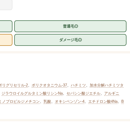
普通毛◎
ダメージ毛◎
リグリセリル-2
、
ポリクオタニウム-37
、
ハチミツ
、
加水分解ハチミツタ
、
ジラウロイルグルタミン酸リシンNa
、
セバシン酸ジエチル
、
アルギニ
ミノプロピルジメチコン
、
乳酸
、
オキシベンゾン-4
、
エチドロン酸4Na
、
B