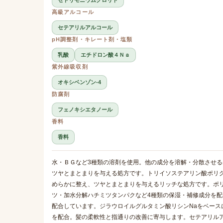
セトリモニウムクロリド
高級アルコール
セテアリルアルコール
pH調整剤・キレート剤・塩類
乳酸
エチドロン酸４Ｎａ
紫外線吸収剤
オキシベンゾン-4
防腐剤
フェノキシエタノール
香料
香料
水・ＢＧなど3種類の溶剤を使用。他の成分を溶解・分散させる
ツヤとまとまりを与える処方です。トリイソステアリン酸ポリグ
めらかに整え、ツヤとまとまりを与えるリッチな処方です。ポリ
ツ・加水分解ハチミツタンパクなど4種類の保湿・補修成分を
配合しています。ジラウロイルグルタミン酸リシンNaをベース
を配合。髪の柔軟性と指通りの改善に寄与します。セテアリル