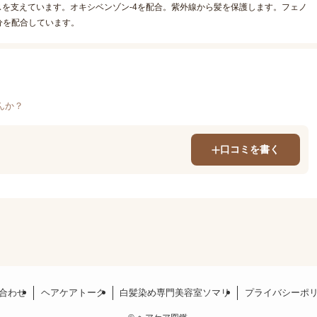
スを支えています。オキシベンゾン-4を配合。紫外線から髪を保護します。フェノ
分を配合しています。
んか？
口コミを書く
合わせ
ヘアケアトーク
白髪染め専門美容室ソマリ
プライバシーポ