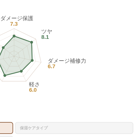
熱ダメージ保護
7.3
ツヤ
8.1
ダメージ補修力
6.7
軽さ
6.0
保湿ケアタイプ