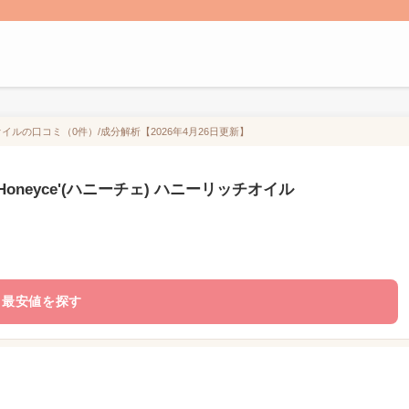
オイルの口コミ（0件）/成分解析【2026年4月26日更新】
neyce'(ハニーチェ) ハニーリッチオイル
最安値を探す