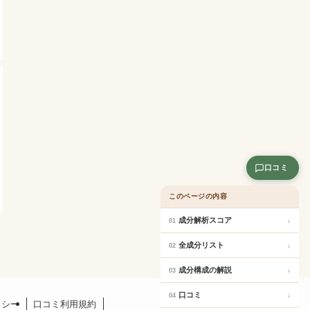
口コミ
このページの内容
成分解析スコア
↓
01
全成分リスト
↓
02
成分構成の解説
↓
03
口コミ
↓
04
リシー
口コミ利用規約