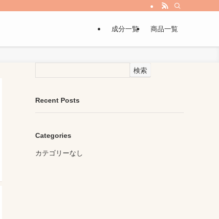
成分一覧
商品一覧
検索
Recent Posts
Categories
カテゴリーなし