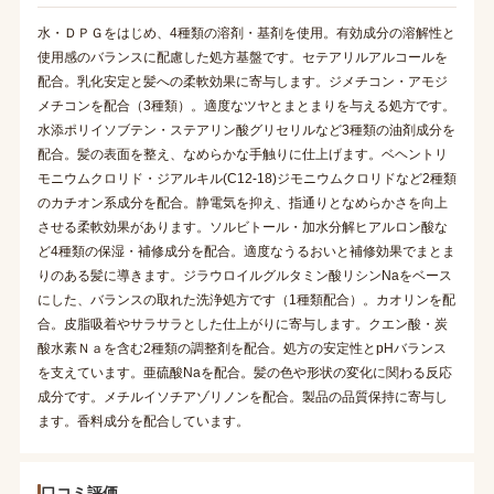
水・ＤＰＧをはじめ、4種類の溶剤・基剤を使用。有効成分の溶解性と
使用感のバランスに配慮した処方基盤です。セテアリルアルコールを
配合。乳化安定と髪への柔軟効果に寄与します。ジメチコン・アモジ
メチコンを配合（3種類）。適度なツヤとまとまりを与える処方です。
水添ポリイソブテン・ステアリン酸グリセリルなど3種類の油剤成分を
配合。髪の表面を整え、なめらかな手触りに仕上げます。ベヘントリ
モニウムクロリド・ジアルキル(C12-18)ジモニウムクロリドなど2種類
のカチオン系成分を配合。静電気を抑え、指通りとなめらかさを向上
させる柔軟効果があります。ソルビトール・加水分解ヒアルロン酸な
ど4種類の保湿・補修成分を配合。適度なうるおいと補修効果でまとま
りのある髪に導きます。ジラウロイルグルタミン酸リシンNaをベース
にした、バランスの取れた洗浄処方です（1種類配合）。カオリンを配
合。皮脂吸着やサラサラとした仕上がりに寄与します。クエン酸・炭
酸水素Ｎａを含む2種類の調整剤を配合。処方の安定性とpHバランス
を支えています。亜硫酸Naを配合。髪の色や形状の変化に関わる反応
成分です。メチルイソチアゾリノンを配合。製品の品質保持に寄与し
ます。香料成分を配合しています。
口コミ評価