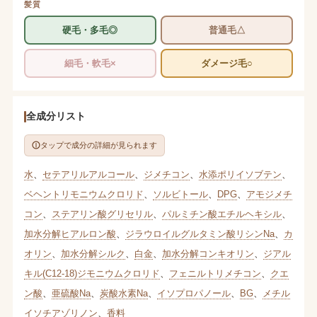
髪質
硬毛・多毛◎
普通毛△
細毛・軟毛×
ダメージ毛○
全成分リスト
タップで成分の詳細が見られます
水
、
セテアリルアルコール
、
ジメチコン
、
水添ポリイソブテン
、
ベヘントリモニウムクロリド
、
ソルビトール
、
DPG
、
アモジメチ
コン
、
ステアリン酸グリセリル
、
パルミチン酸エチルヘキシル
、
加水分解ヒアルロン酸
、
ジラウロイルグルタミン酸リシンNa
、
カ
オリン
、
加水分解シルク
、
白金
、
加水分解コンキオリン
、
ジアル
キル(C12-18)ジモニウムクロリド
、
フェニルトリメチコン
、
クエ
ン酸
、
亜硫酸Na
、
炭酸水素Na
、
イソプロパノール
、
BG
、
メチル
イソチアゾリノン
、
香料