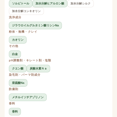
ソルビトール
加水分解ヒアルロン酸
加水分解シルク
加水分解コンキオリン
洗浄成分
ジラウロイルグルタミン酸リシンNa
粉体・無機・クレイ
カオリン
その他
白金
pH調整剤・キレート剤・塩類
クエン酸
炭酸水素Ｎａ
染毛剤・パーマ剤成分
亜硫酸Na
防腐剤
メチルイソチアゾリノン
香料
香料