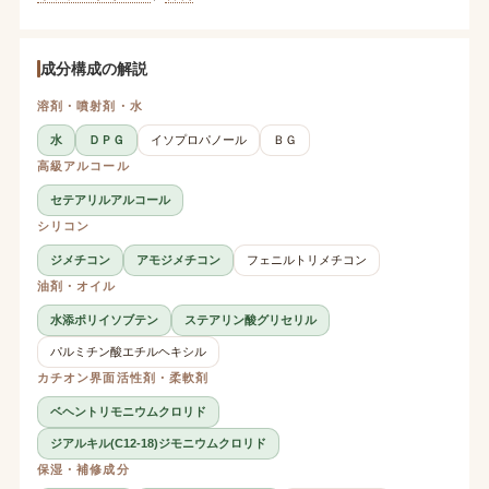
成分構成の解説
溶剤・噴射剤・水
水
ＤＰＧ
イソプロパノール
ＢＧ
高級アルコール
セテアリルアルコール
シリコン
ジメチコン
アモジメチコン
フェニルトリメチコン
油剤・オイル
水添ポリイソブテン
ステアリン酸グリセリル
パルミチン酸エチルヘキシル
カチオン界面活性剤・柔軟剤
ベヘントリモニウムクロリド
ジアルキル(C12-18)ジモニウムクロリド
保湿・補修成分