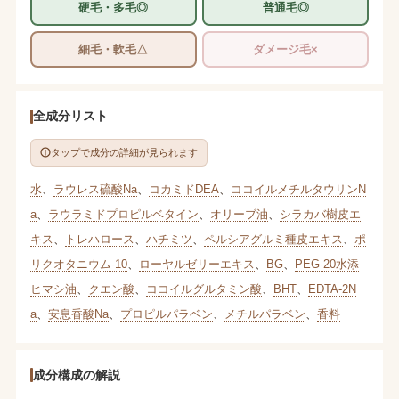
硬毛・多毛◎
普通毛◎
細毛・軟毛△
ダメージ毛×
全成分リスト
タップで成分の詳細が見られます
水
、
ラウレス硫酸Na
、
コカミドDEA
、
ココイルメチルタウリンN
a
、
ラウラミドプロピルベタイン
、
オリーブ油
、
シラカバ樹皮エ
キス
、
トレハロース
、
ハチミツ
、
ペルシアグルミ種皮エキス
、
ポ
リクオタニウム-10
、
ローヤルゼリーエキス
、
BG
、
PEG-20水添
ヒマシ油
、
クエン酸
、
ココイルグルタミン酸
、
BHT
、
EDTA-2N
a
、
安息香酸Na
、
プロピルパラベン
、
メチルパラベン
、
香料
成分構成の解説