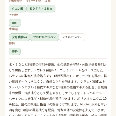
pH調整剤・キレート剤・塩類
クエン酸
ＥＤＴＡ－２Ｎａ
その他
BHT
防腐剤
安息香酸Na
プロピルパラベン
メチルパラベン
香料
香料
水・ＢＧなど2種類の溶剤を使用。他の成分を溶解・分散させる基剤と
して機能します。ラウレス硫酸Na・コカミドＤＥＡをベースにした、
バランスの取れた洗浄処方です（5種類配合）。オリーブ油を配合。軽
い質感でべたつきにくく、自然なツヤを与えます。シラカバ樹皮エキ
ス・ペルシアグルミ種皮エキスなど3種類の植物エキスを配合。自然由
来の保湿・保護成分として髪をやさしくケアします。トレハロース・
ハチミツによる保湿・補修効果が期待できます。ポリクオタニウム-10
を配合。髪の柔軟性と指通りの改善に寄与します。PEG-20水添ヒマシ
油を含む1種類の乳化成分を配合。処方全体の安定性を支えています。
クエン酸・ＥＤＴＡ－２Ｎａを含む2種類の調整剤を配合。処方の安定