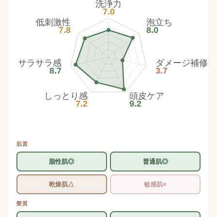
洗浄力
7.0
低刺激性
泡立ち
7.8
8.0
サラサラ感
ダメージ補修
8.7
3.7
しっとり感
頭皮ケア
7.2
9.2
肌質
脂性肌◎
普通肌◎
乾燥肌△
敏感肌×
髪質