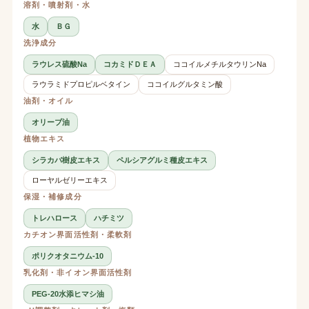
溶剤・噴射剤・水
水
ＢＧ
洗浄成分
ラウレス硫酸Na
コカミドＤＥＡ
ココイルメチルタウリンNa
ラウラミドプロピルベタイン
ココイルグルタミン酸
油剤・オイル
オリーブ油
植物エキス
シラカバ樹皮エキス
ペルシアグルミ種皮エキス
ローヤルゼリーエキス
保湿・補修成分
トレハロース
ハチミツ
カチオン界面活性剤・柔軟剤
ポリクオタニウム-10
乳化剤・非イオン界面活性剤
PEG-20水添ヒマシ油