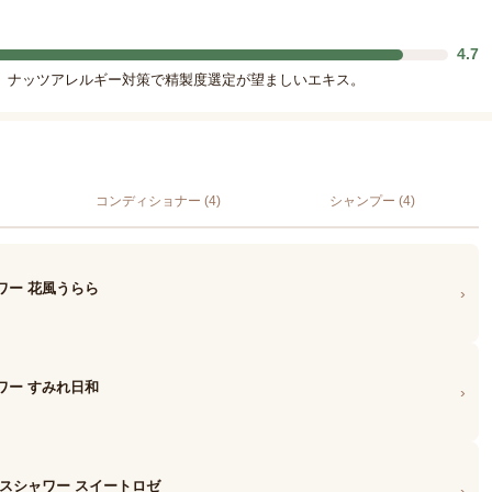
4.7
。ナッツアレルギー対策で精製度選定が望ましいエキス。
コンディショナー (4)
シャンプー (4)
ワー 花風うらら
›
ワー すみれ日和
›
ンスシャワー スイートロゼ
›