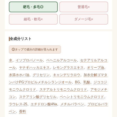
硬毛・多毛◎
普通毛×
細毛・軟毛×
ダメージ毛×
全成分リスト
タップで成分の詳細が見られます
水
、
イソプロパノール
、
ベヘニルアルコール
、
セテアリルアルコ
ール
、
ヤナギハッカエキス
、
レモングラスエキス
、
オリーブ油
、
水添ホホバ油
、
グリセリン
、
キャンデリラロウ
、
加水分解ゴマタ
ンパクPGプロピルメチルシランジオール
、
BG
、
乳酸
、
ジココジ
モニウムクロリド
、
ステアルトリモニウムクロリド
、
アモジメチ
コン
、
ステアリン酸グリセリル
、
ベヘントリモニウムクロリド
、
ラウレス-25
、
エチドロン酸4Na
、
メチルパラベン
、
プロピルパラ
ベン
、
香料