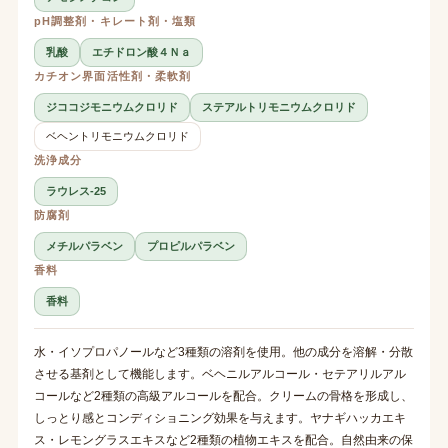
pH調整剤・キレート剤・塩類
乳酸
エチドロン酸４Ｎａ
カチオン界面活性剤・柔軟剤
ジココジモニウムクロリド
ステアルトリモニウムクロリド
ベヘントリモニウムクロリド
洗浄成分
ラウレス-25
防腐剤
メチルパラベン
プロピルパラベン
香料
香料
水・イソプロパノールなど3種類の溶剤を使用。他の成分を溶解・分散
させる基剤として機能します。ベヘニルアルコール・セテアリルアル
コールなど2種類の高級アルコールを配合。クリームの骨格を形成し、
しっとり感とコンディショニング効果を与えます。ヤナギハッカエキ
ス・レモングラスエキスなど2種類の植物エキスを配合。自然由来の保