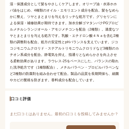
湿・保護成分として髪をやさしくケアします。オリーブ油・水添ホホ
バ油をはじめ、4種類のオイル・エモリエント成分を配合。髪をなめら
かに整え、ツヤとまとまりを与えるリッチな処方です。グリセリンに
よる保湿・補修効果が期待できます。加水分解ゴマタンパクPGプロピ
ルメチルシランジオール・アモジメチコンを配合（2種類）。適度なツ
ヤとまとまりを与える処方です。乳酸・エチドロン酸４Ｎａを含む2種
類の調整剤を配合。処方の安定性とpHバランスを支えています。ジコ
コジモニウムクロリド・ステアルトリモニウムクロリドなど3種類のカ
チオン系成分を配合。静電気を抑え、指通りとなめらかさを向上させ
る柔軟効果があります。ラウレス-25をベースにした、バランスの取れ
た洗浄処方です（1種類配合）。メチルパラベン・プロピルパラベンな
ど2種類の防腐剤を組み合わせて配合。製品の品質を長期間保ち、細菌
やカビの繁殖を防ぎます。香料成分を配合しています。
口コミ評価
まだ口コミはありません。最初の口コミを投稿してみませんか？