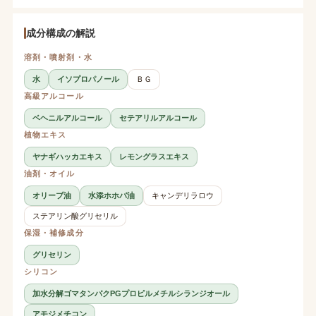
成分構成の解説
溶剤・噴射剤・水
水
イソプロパノール
ＢＧ
高級アルコール
ベヘニルアルコール
セテアリルアルコール
植物エキス
ヤナギハッカエキス
レモングラスエキス
油剤・オイル
オリーブ油
水添ホホバ油
キャンデリラロウ
ステアリン酸グリセリル
保湿・補修成分
グリセリン
シリコン
加水分解ゴマタンパクPGプロピルメチルシランジオール
アモジメチコン