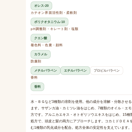
オレス-20
カチオン界面活性剤・柔軟剤
ポリクオタニウム-10
pH調整剤・キレート剤・塩類
クエン酸
着色料・色素・顔料
カラメル
防腐剤
メチルパラベン
エチルパラベン
プロピルパラベン
香料
香料
水・ＢＧなど3種類の溶剤を使用。他の成分を溶解・分散させ
ます。サザンカ油・カミツレ油をはじめ、7種類のオイル・エ
方です。アルニカエキス・オトギリソウエキスをはじめ、15種
処方で、頭皮と髪の両方にアプローチします。コカミドＤＥＡを
む1種類の乳化成分を配合。処方全体の安定性を支えています。