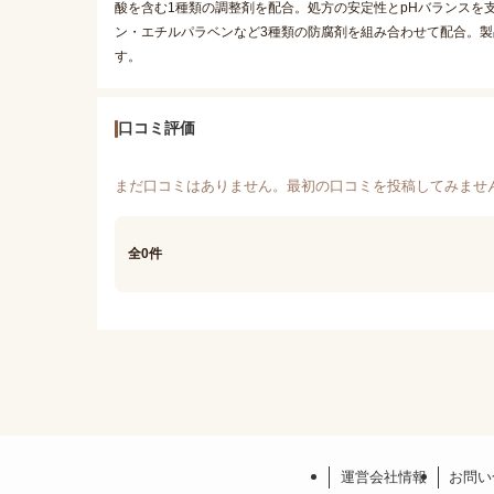
酸を含む1種類の調整剤を配合。処方の安定性とpHバランスを
ン・エチルパラベンなど3種類の防腐剤を組み合わせて配合。
す。
口コミ評価
まだ口コミはありません。最初の口コミを投稿してみませ
全0件
運営会社情報
お問い