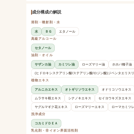
成分構成の解説
溶剤・噴射剤・水
水
ＢＧ
エタノール
高級アルコール
セタノール
油剤・オイル
サザンカ油
カミツレ油
ローズマリー油
ホホバ種子油
(ヒドロキシステアリン酸/ステアリン酸/ロジン酸)ジペンタエリス
植物エキス
アルニカエキス
オトギリソウエキス
オドリコソウエキス
ムラサキ根エキス
シナノキエキス
セイヨウキズタエキス
ヤグルマギク花エキス
ローズマリーエキス
ローマカミツ
洗浄成分
コカミドＤＥＡ
乳化剤・非イオン界面活性剤