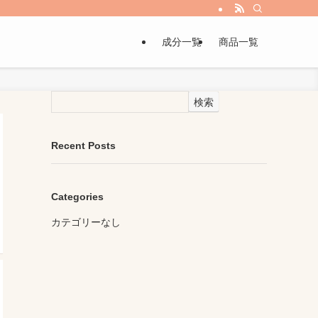
成分一覧
商品一覧
検索
Recent Posts
Categories
カテゴリーなし