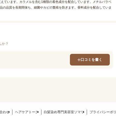
支えています。カラメルを含む1種類の着色成分を配合しています。メチルパラベ
製品の品質を長期間保ち、細菌やカビの繁殖を防ぎます。香料成分を配合していま
んか？
口コミを書く
合わせ
ヘアケアトーク
白髪染め専門美容室ソマリ
プライバシーポ