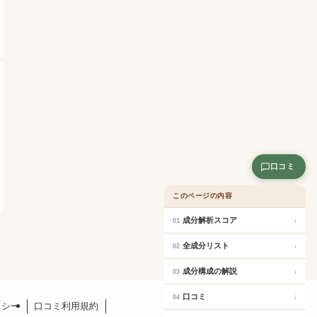
口コミ
このページの内容
成分解析スコア
↓
01
全成分リスト
↓
02
成分構成の解説
↓
03
口コミ
↓
04
リシー
口コミ利用規約