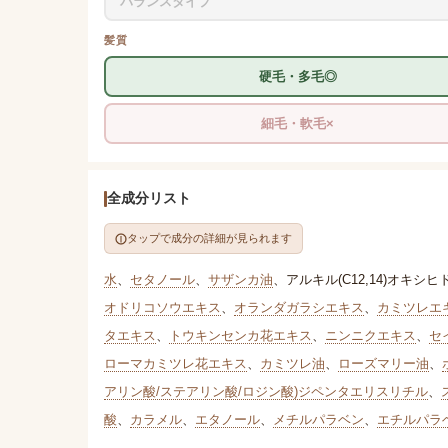
バランスタイプ
髪質
硬毛・多毛◎
細毛・軟毛×
全成分リスト
タップで成分の詳細が見られます
水
、
セタノール
、
サザンカ油
、
アルキル(C12,14)オキシ
オドリコソウエキス
、
オランダガラシエキス
、
カミツレエ
タエキス
、
トウキンセンカ花エキス
、
ニンニクエキス
、
セ
ローマカミツレ花エキス
、
カミツレ油
、
ローズマリー油
、
アリン酸/ステアリン酸/ロジン酸)ジペンタエリスリチル
、
酸
、
カラメル
、
エタノール
、
メチルパラベン
、
エチルパラ