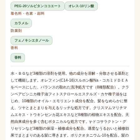
PEG-20ソルビタンココエート
オレス-10リン酸
着色料・色素・顔料
カラメル
防腐剤
フェノキシエタノール
香料
香料
水・ＢＧなど3種類の溶剤を使用。他の成分を溶解・分散させる基剤と
して機能します。オレフィン(C14-16)スルホン酸Na・コカミドＤＥＡ
をベースにした、バランスの取れた洗浄処方です（8種類配合）。クラ
ンベアビシニカ種子油フィトステロールエステルズ・カヤ種子油をは
じめ、10種類のオイル・エモリエント成分を配合。髪をなめらかに整
え、ツヤとまとまりを与えるリッチな処方です。クリスマムマリチマ
ムエキス・トウキンセンカ花エキスなど8種類の植物エキスを配合。天
然由来成分を多く含むボタニカルな処方です。γ-ドコサラクトン・グ
リセリンなど3種類の保湿・補修成分を配合。適度なうるおいと補修効
果でまとまりのある髪に導きます。ポリクオタニウム-10を配合。髪の