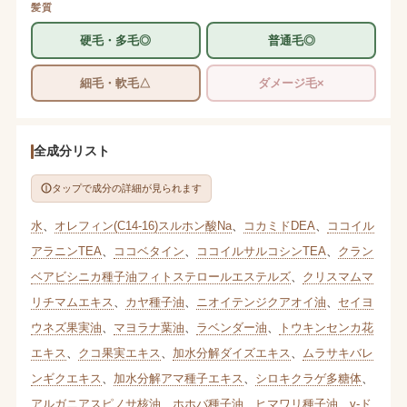
髪質
硬毛・多毛◎
普通毛◎
細毛・軟毛△
ダメージ毛×
全成分リスト
タップで成分の詳細が見られます
水
、
オレフィン(C14-16)スルホン酸Na
、
コカミドDEA
、
ココイル
アラニンTEA
、
ココベタイン
、
ココイルサルコシンTEA
、
クラン
ベアビシニカ種子油フィトステロールエステルズ
、
クリスマムマ
リチマムエキス
、
カヤ種子油
、
ニオイテンジクアオイ油
、
セイヨ
ウネズ果実油
、
マヨラナ葉油
、
ラベンダー油
、
トウキンセンカ花
エキス
、
クコ果実エキス
、
加水分解ダイズエキス
、
ムラサキバレ
ンギクエキス
、
加水分解アマ種子エキス
、
シロキクラゲ多糖体
、
アルガニアスピノサ核油
、
ホホバ種子油
、
ヒマワリ種子油
、
γ-ド