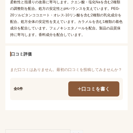
柔軟性と指通りの改善に寄与します。クエン酸・塩化Naを含む2種類
の調整剤を配合。処方の安定性とpHバランスを支えています。PEG-
20ソルビタンココエート・オレス-10リン酸を含む2種類の乳化成分を
配合。処方全体の安定性を支えています。カラメルを含む1種類の着色
成分を配合しています。フェノキシエタノールを配合。製品の品質保
持に寄与します。香料成分を配合しています。
口コミ評価
まだ口コミはありません。最初の口コミを投稿してみませんか？
口コミを書く
全0件