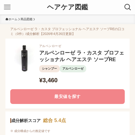
ヘアケア図鑑
ホーム
商品図鑑
アルペンローゼ ラ・カスタ プロフェッショナル ヘアエステ ソープREの口コ
ミ（0件）/成分解析【2026年4月26日更新】
アルペンローゼ
アルペンローゼ ラ・カスタ プロフェ
ッショナル ヘアエステ ソープRE
シャンプー
アルペンローゼ
¥3,460
最安値を探す
総合 5.4点
成分解析スコア
※ 成分構成からの推定値です