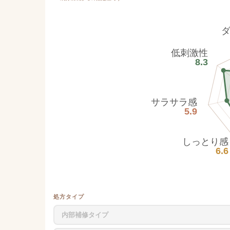
低刺激性
8.3
サラサラ感
5.9
しっとり感
6.6
処方タイプ
内部補修タイプ