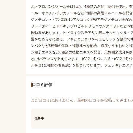
水・プロパンジオールをはじめ、4種類の溶剤・基剤を使用。
ール・オクチルドデカノールなど2種類の高級アルコールを配
ジメチコン・ビス(C13-15アルコキシ)PGアモジメチコン
リド・グアーヒドロキシプロピルトリモニウムクロリドなど2
軟効果があります。ヒドロキシステアリン酸エチルヘキシル・ス
髪をなめらかに整え、ツヤとまとまりを与えるリッチな処方で
ンパクなど3種類の保湿・補修成分を配合。適度なうるおいと
シ種子エキスなど6種類の植物エキスを配合。天然由来成分を多
とpHバランスを支えています。(C12-14)パレス-5・(C12
ルを含む1種類の着色成分を配合しています。フェノキシエタ
口コミ評価
まだ口コミはありません。最初の口コミを投稿してみませ
全0件