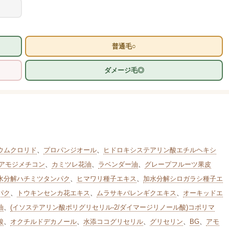
普通毛○
ダメージ毛◎
ウムクロリド
、
プロパンジオール
、
ヒドロキシステアリン酸エチルヘキシ
PGアモジメチコン
、
カミツレ花油
、
ラベンダー油
、
グレープフルーツ果皮
水分解ハチミツタンパク
、
ヒマワリ種子エキス
、
加水分解シロガラシ種子エ
パク
、
トウキンセンカ花エキス
、
ムラサキバレンギクエキス
、
オーキッドエ
油
、
(イソステアリン酸ポリグリセリル-2/ダイマージリノール酸)コポリマ
酸
、
オクチルドデカノール
、
水添ココグリセリル
、
グリセリン
、
BG
、
アモ