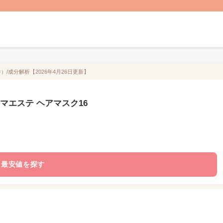
/成分解析【2026年4月26日更新】
マエステ ヘアマスク16
最安値を探す