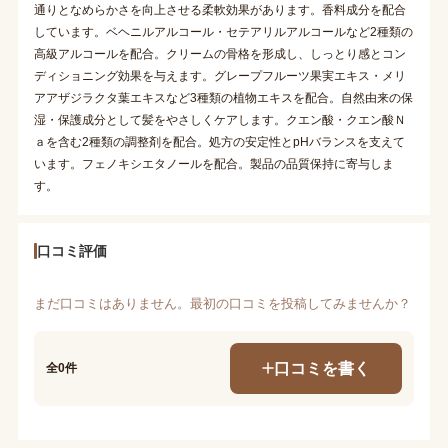
通りとなめらかさを向上させる柔軟効果があります。香料成分を配合
しています。ベヘニルアルコール・セテアリルアルコールなど2種類の
高級アルコールを配合。クリームの骨格を形成し、しっとり感とコン
ディショニング効果を与えます。グレープフルーツ果実エキス・メリ
アアザジラクタ葉エキスなど3種類の植物エキスを配合。自然由来の保
湿・保護成分として髪をやさしくケアします。クエン酸・クエン酸Ｎ
ａを含む2種類の調整剤を配合。処方の安定性とpHバランスを支えて
います。フェノキシエタノールを配合。製品の品質保持に寄与しま
す。
口コミ評価
まだ口コミはありません。最初の口コミを投稿してみませんか？
口コミを書く
全0件