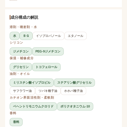
成分構成の解説
溶剤・噴射剤・水
水
ＢＧ
イソプロパノール
エタノール
シリコン
ジメチコン
PEG-9ジメチコン
保湿・補修成分
グリセリン
トコフェロール
油剤・オイル
ミリスチン酸イソプロピル
ステアリン酸グリセリル
サフラワー油
ツバキ種子油
ホホバ種子油
カチオン界面活性剤・柔軟剤
ベヘントリモニウムクロリド
ポリクオタニウム-10
香料
香料