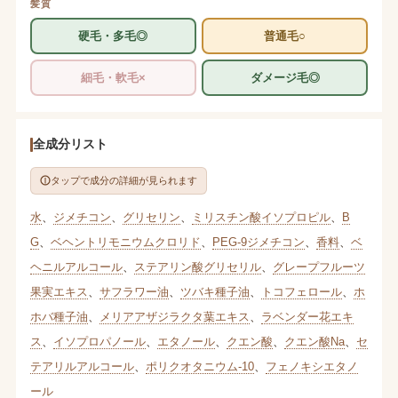
髪質
硬毛・多毛◎
普通毛○
細毛・軟毛×
ダメージ毛◎
全成分リスト
タップで成分の詳細が見られます
水
、
ジメチコン
、
グリセリン
、
ミリスチン酸イソプロピル
、
B
G
、
ベヘントリモニウムクロリド
、
PEG-9ジメチコン
、
香料
、
ベ
ヘニルアルコール
、
ステアリン酸グリセリル
、
グレープフルーツ
果実エキス
、
サフラワー油
、
ツバキ種子油
、
トコフェロール
、
ホ
ホバ種子油
、
メリアアザジラクタ葉エキス
、
ラベンダー花エキ
ス
、
イソプロパノール
、
エタノール
、
クエン酸
、
クエン酸Na
、
セ
テアリルアルコール
、
ポリクオタニウム-10
、
フェノキシエタノ
ール