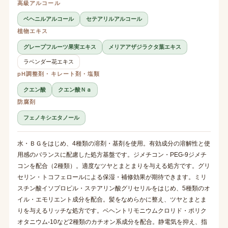
高級アルコール
ベヘニルアルコール
セテアリルアルコール
植物エキス
グレープフルーツ果実エキス
メリアアザジラクタ葉エキス
ラベンダー花エキス
pH調整剤・キレート剤・塩類
クエン酸
クエン酸Ｎａ
防腐剤
フェノキシエタノール
水・ＢＧをはじめ、4種類の溶剤・基剤を使用。有効成分の溶解性と使
用感のバランスに配慮した処方基盤です。ジメチコン・PEG-9ジメチ
コンを配合（2種類）。適度なツヤとまとまりを与える処方です。グリ
セリン・トコフェロールによる保湿・補修効果が期待できます。ミリ
スチン酸イソプロピル・ステアリン酸グリセリルをはじめ、5種類のオ
イル・エモリエント成分を配合。髪をなめらかに整え、ツヤとまとま
りを与えるリッチな処方です。ベヘントリモニウムクロリド・ポリク
オタニウム-10など2種類のカチオン系成分を配合。静電気を抑え、指