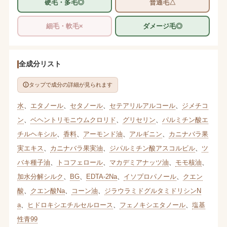
硬毛・多毛◎
普通毛△
細毛・軟毛×
ダメージ毛◎
全成分リスト
タップで成分の詳細が見られます
水
、
エタノール
、
セタノール
、
セテアリルアルコール
、
ジメチコ
ン
、
ベヘントリモニウムクロリド
、
グリセリン
、
パルミチン酸エ
チルヘキシル
、
香料
、
アーモンド油
、
アルギニン
、
カニナバラ果
実エキス
、
カニナバラ果実油
、
ジパルミチン酸アスコルビル
、
ツ
バキ種子油
、
トコフェロール
、
マカデミアナッツ油
、
モモ核油
、
加水分解シルク
、
BG
、
EDTA-2Na
、
イソプロパノール
、
クエン
酸
、
クエン酸Na
、
コーン油
、
ジラウラミドグルタミドリシンN
a
、
ヒドロキシエチルセルロース
、
フェノキシエタノール
、
塩基
性青99