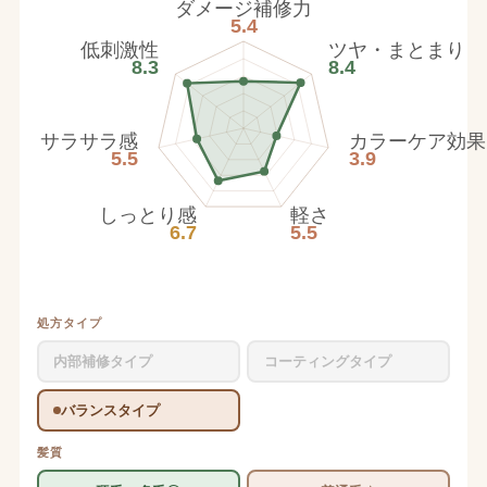
ダメージ補修力
5.4
低刺激性
ツヤ・まとまり
8.3
8.4
サラサラ感
カラーケア効果
5.5
3.9
しっとり感
軽さ
6.7
5.5
処方タイプ
内部補修タイプ
コーティングタイプ
バランスタイプ
髪質