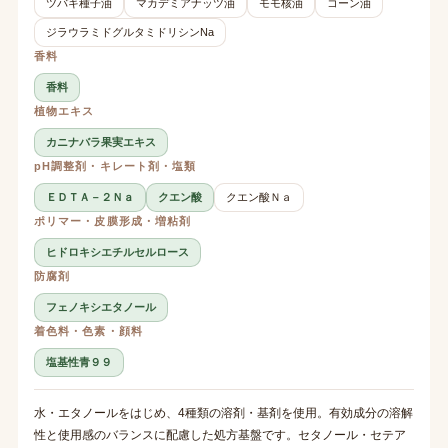
ツバキ種子油
マカデミアナッツ油
モモ核油
コーン油
ジラウラミドグルタミドリシンNa
香料
香料
植物エキス
カニナバラ果実エキス
pH調整剤・キレート剤・塩類
ＥＤＴＡ－２Ｎａ
クエン酸
クエン酸Ｎａ
ポリマー・皮膜形成・増粘剤
ヒドロキシエチルセルロース
防腐剤
フェノキシエタノール
着色料・色素・顔料
塩基性青９９
水・エタノールをはじめ、4種類の溶剤・基剤を使用。有効成分の溶解
性と使用感のバランスに配慮した処方基盤です。セタノール・セテア