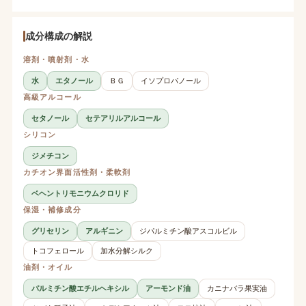
成分構成の解説
溶剤・噴射剤・水
水
エタノール
ＢＧ
イソプロパノール
高級アルコール
セタノール
セテアリルアルコール
シリコン
ジメチコン
カチオン界面活性剤・柔軟剤
ベヘントリモニウムクロリド
保湿・補修成分
グリセリン
アルギニン
ジパルミチン酸アスコルビル
トコフェロール
加水分解シルク
油剤・オイル
パルミチン酸エチルヘキシル
アーモンド油
カニナバラ果実油