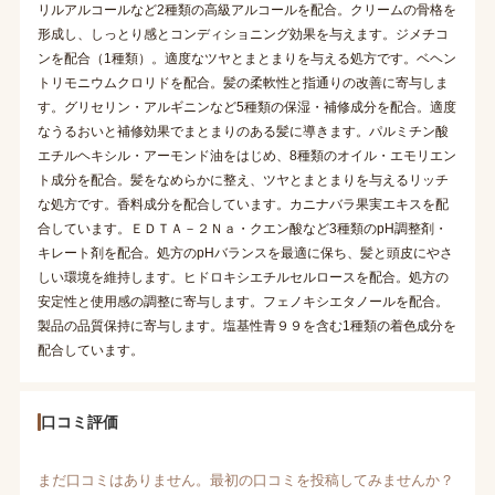
リルアルコールなど2種類の高級アルコールを配合。クリームの骨格を
形成し、しっとり感とコンディショニング効果を与えます。ジメチコ
ンを配合（1種類）。適度なツヤとまとまりを与える処方です。ベヘン
トリモニウムクロリドを配合。髪の柔軟性と指通りの改善に寄与しま
す。グリセリン・アルギニンなど5種類の保湿・補修成分を配合。適度
なうるおいと補修効果でまとまりのある髪に導きます。パルミチン酸
エチルヘキシル・アーモンド油をはじめ、8種類のオイル・エモリエン
ト成分を配合。髪をなめらかに整え、ツヤとまとまりを与えるリッチ
な処方です。香料成分を配合しています。カニナバラ果実エキスを配
合しています。ＥＤＴＡ－２Ｎａ・クエン酸など3種類のpH調整剤・
キレート剤を配合。処方のpHバランスを最適に保ち、髪と頭皮にやさ
しい環境を維持します。ヒドロキシエチルセルロースを配合。処方の
安定性と使用感の調整に寄与します。フェノキシエタノールを配合。
製品の品質保持に寄与します。塩基性青９９を含む1種類の着色成分を
配合しています。
口コミ評価
まだ口コミはありません。最初の口コミを投稿してみませんか？