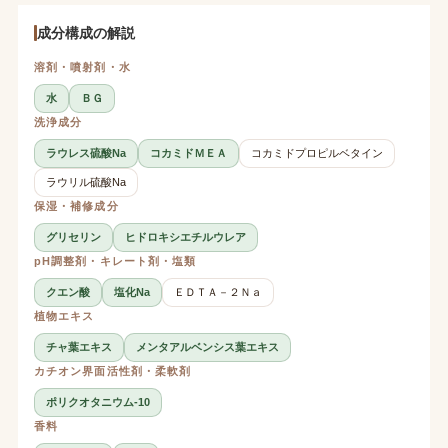
成分構成の解説
溶剤・噴射剤・水
水
ＢＧ
洗浄成分
ラウレス硫酸Na
コカミドＭＥＡ
コカミドプロピルベタイン
ラウリル硫酸Na
保湿・補修成分
グリセリン
ヒドロキシエチルウレア
pH調整剤・キレート剤・塩類
クエン酸
塩化Na
ＥＤＴＡ－２Ｎａ
植物エキス
チャ葉エキス
メンタアルベンシス葉エキス
カチオン界面活性剤・柔軟剤
ポリクオタニウム-10
香料