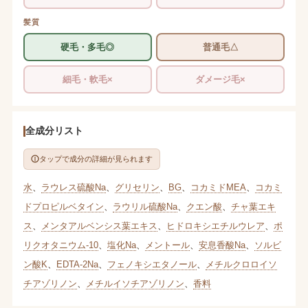
髪質
硬毛・多毛◎
普通毛△
細毛・軟毛×
ダメージ毛×
全成分リスト
タップで成分の詳細が見られます
水
、
ラウレス硫酸Na
、
グリセリン
、
BG
、
コカミドMEA
、
コカミ
ドプロピルベタイン
、
ラウリル硫酸Na
、
クエン酸
、
チャ葉エキ
ス
、
メンタアルベンシス葉エキス
、
ヒドロキシエチルウレア
、
ポ
リクオタニウム-10
、
塩化Na
、
メントール
、
安息香酸Na
、
ソルビ
ン酸K
、
EDTA-2Na
、
フェノキシエタノール
、
メチルクロロイソ
チアゾリノン
、
メチルイソチアゾリノン
、
香料