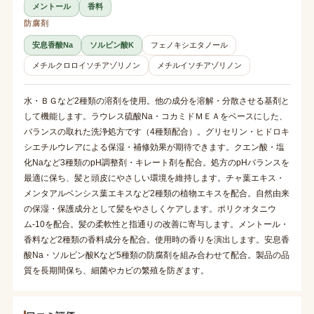
メントール
香料
防腐剤
安息香酸Na
ソルビン酸K
フェノキシエタノール
メチルクロロイソチアゾリノン
メチルイソチアゾリノン
水・ＢＧなど2種類の溶剤を使用。他の成分を溶解・分散させる基剤と
して機能します。ラウレス硫酸Na・コカミドＭＥＡをベースにした、
バランスの取れた洗浄処方です（4種類配合）。グリセリン・ヒドロキ
シエチルウレアによる保湿・補修効果が期待できます。クエン酸・塩
化Naなど3種類のpH調整剤・キレート剤を配合。処方のpHバランスを
最適に保ち、髪と頭皮にやさしい環境を維持します。チャ葉エキス・
メンタアルベンシス葉エキスなど2種類の植物エキスを配合。自然由来
の保湿・保護成分として髪をやさしくケアします。ポリクオタニウ
ム-10を配合。髪の柔軟性と指通りの改善に寄与します。メントール・
香料など2種類の香料成分を配合。使用時の香りを演出します。安息香
酸Na・ソルビン酸Kなど5種類の防腐剤を組み合わせて配合。製品の品
質を長期間保ち、細菌やカビの繁殖を防ぎます。