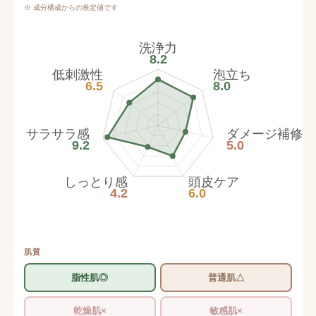
※ 成分構成からの推定値です
洗浄力
8.2
低刺激性
泡立ち
6.5
8.0
サラサラ感
ダメージ補修
9.2
5.0
しっとり感
頭皮ケア
4.2
6.0
肌質
脂性肌◎
普通肌△
乾燥肌×
敏感肌×