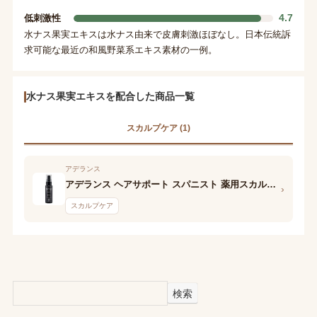
4.7
低刺激性
水ナス果実エキスは水ナス由来で皮膚刺激ほぼなし。日本伝統訴
求可能な最近の和風野菜系エキス素材の一例。
水ナス果実エキスを配合した商品一覧
スカルプケア (1)
アデランス
アデランス ヘアサポート スパニスト 薬用スカルプ&ヘアエッセンス
›
スカルプケア
検索