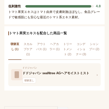
4.8
低刺激性
トマト果実エキスはトマト由来で皮膚刺激ほぼなし。食品グレー
ドで敏感肌にも安心な最近のトマト系エキス素材。
トマト果実エキスを配合した商品一覧
寝癖直
スカル
アウト
ヘアカ
トリー
コンデ
シャン
し (1)
プケア
バス (1)
ラー (1)
トメン
ィショ
プー (2)
(1)
ト (2)
ナー (3)
ドドジャパン
ドドジャパン seaNtree AGヘアモイストミスト
›
寝癖直し