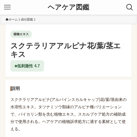
ヘアケア図鑑
ホーム
成分図鑑
植物エキス
スクテラリアアルピナ花/葉/茎エ
キス
低刺激性 4.7
説明
スクテラリアアルピナ(アルパインスカルキャップ)花/葉/茎由来の
水溶性エキス。タツナミソウ類縁のアルピナ種バリエーション
で、バイカリン類を含む植物エキス。スカルプケア処方の補助成
分で使用される。ヘアケアの植物訴求処方に適する素材として使
える。