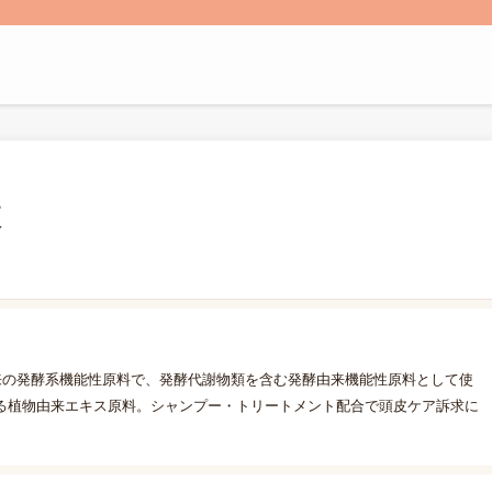
液
来の発酵系機能性原料で、発酵代謝物類を含む発酵由来機能性原料として使
る植物由来エキス原料。シャンプー・トリートメント配合で頭皮ケア訴求に