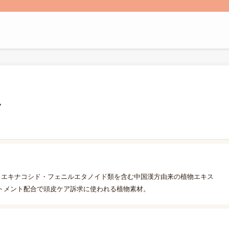
ス
。エキナコシド・フェニルエタノイド類を含む中国漢方由来の植物エキス
トメント配合で頭皮ケア訴求に使われる植物素材。