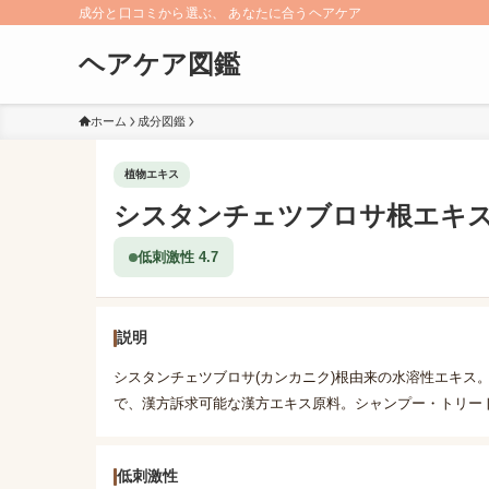
成分と口コミから選ぶ、 あなたに合うヘアケア
ヘアケア図鑑
ホーム
成分図鑑
植物エキス
シスタンチェツブロサ根エキ
低刺激性 4.7
説明
シスタンチェツブロサ(カンカニク)根由来の水溶性エキス
で、漢方訴求可能な漢方エキス原料。シャンプー・トリー
低刺激性