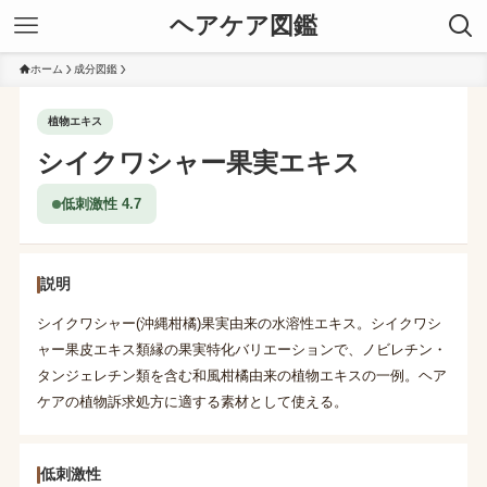
ヘアケア図鑑
ホーム
成分図鑑
植物エキス
シイクワシャー果実エキス
低刺激性 4.7
説明
シイクワシャー(沖縄柑橘)果実由来の水溶性エキス。シイクワシ
ャー果皮エキス類縁の果実特化バリエーションで、ノビレチン・
タンジェレチン類を含む和風柑橘由来の植物エキスの一例。ヘア
ケアの植物訴求処方に適する素材として使える。
低刺激性