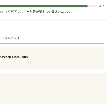
4.7
か。キク科アレルギー対策が望ましい最近のエキス。
アウトバス (1)
 Peach Floral Musk
›