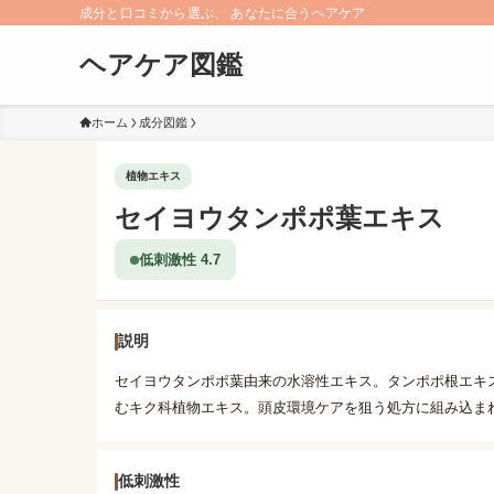
成分と口コミから選ぶ、 あなたに合うヘアケア
ヘアケア図鑑
ホーム
成分図鑑
植物エキス
セイヨウタンポポ葉エキス
低刺激性 4.7
説明
セイヨウタンポポ葉由来の水溶性エキス。タンポポ根エキ
むキク科植物エキス。頭皮環境ケアを狙う処方に組み込ま
低刺激性