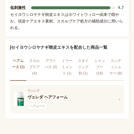
4.7
低刺激性
セイヨウシロヤナギ樹皮エキスはホワイトウィロー由来で穏や
か。頭皮ケアエキス素材。スカルプケア処方の補助成分に用いら
れる。
セイヨウシロヤナギ樹皮エキスを配合した商品一覧
ヘアム
スカル
アウト
トリー
スタイ
シャン
コンデ
ース (1)
プケア
バス (3)
トメン
リング
プー
ィショ
(4)
ト (1)
剤 (1)
(18)
ナー (8)
ヴェレダ
ヴェレダ ヘアフォーム
›
ヘアムース