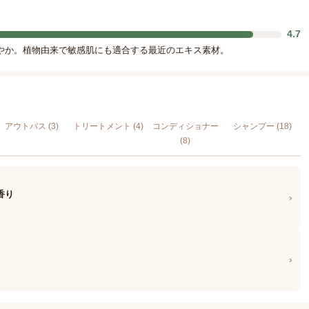
4.7
やか。植物由来で敏感肌にも適合する最近のエキス素材。
アウトバス (3)
トリートメント (4)
コンディショナー
シャンプー (18)
(8)
香り
›
›