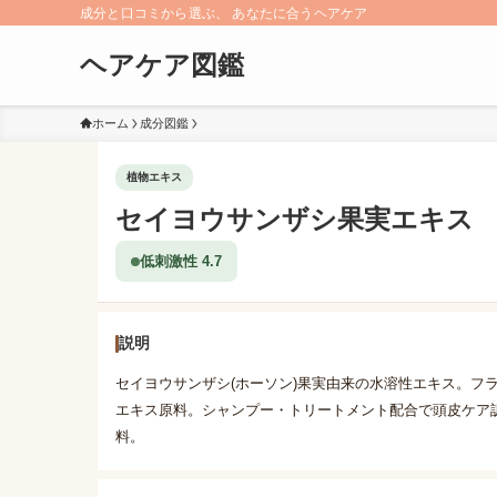
成分と口コミから選ぶ、 あなたに合うヘアケア
ヘアケア図鑑
ホーム
成分図鑑
植物エキス
セイヨウサンザシ果実エキス
低刺激性 4.7
説明
セイヨウサンザシ(ホーソン)果実由来の水溶性エキス。フ
エキス原料。シャンプー・トリートメント配合で頭皮ケア
料。