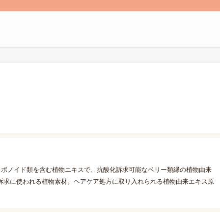
ラボノイド類を含む植物エキスで、抗酸化訴求可能なベリー類縁の植物由来
訴求に使われる植物素材。ヘアケア処方に取り入れられる植物由来エキス原