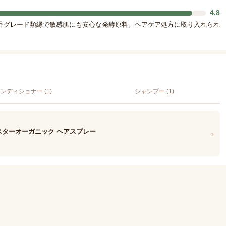
4.8
品グレード類縁で敏感肌にも安心な発酵原料。ヘアケア処方に取り入れられ
ンディショナー (1)
シャンプー (1)
スターオーガニック ヘアスプレー
›