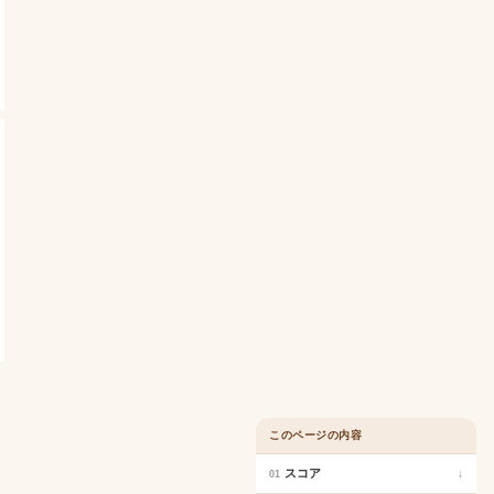
このページの内容
スコア
↓
01