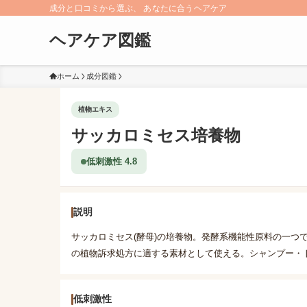
成分と口コミから選ぶ、 あなたに合うヘアケア
ヘアケア図鑑
ホーム
成分図鑑
植物エキス
サッカロミセス培養物
低刺激性 4.8
説明
サッカロミセス(酵母)の培養物。発酵系機能性原料の一つ
の植物訴求処方に適する素材として使える。シャンプー・
低刺激性