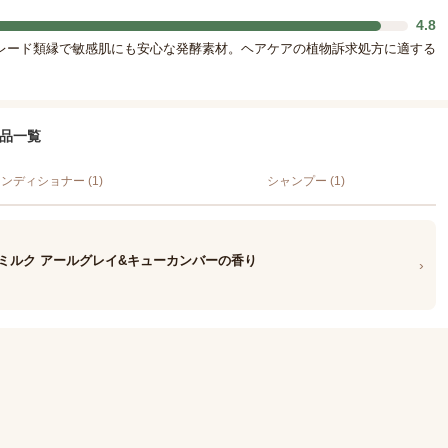
4.8
レード類縁で敏感肌にも安心な発酵素材。ヘアケアの植物訴求処方に適する
商品一覧
ンディショナー (1)
シャンプー (1)
ムヘアミルク アールグレイ&キューカンバーの香り
›