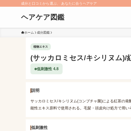
成分と口コミから選ぶ、 あなたに合うヘアケア
ヘアケア図鑑
ホーム
成分図鑑
植物エキス
(サッカロミセス/キシリヌム)/
低刺激性 4.8
説明
サッカロミセス/キシリヌム(コンブチャ菌)による紅茶の
能性エキス原料で使用される。毛髪・頭皮向け処方で用い
低刺激性