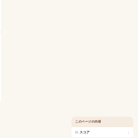
このページの内容
スコア
↓
01