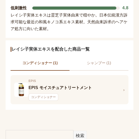
4.8
低刺激性
レイシ子実体エキスは霊芝子実体由来で穏やか。日本伝統漢方訴
求可能な最近の和風キノコ系エキス素材。天然由来訴求のヘアケ
ア処方に向いた素材。
レイシ子実体エキスを配合した商品一覧
コンディショナー (1)
シャンプー (1)
EPIS
EPIS モイスチュアトリートメント
›
コンディショナー
検索