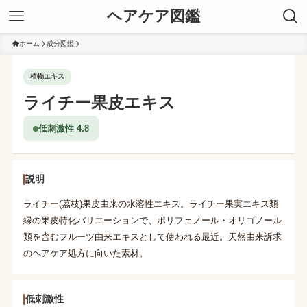
ヘアケア図鑑
ホーム
成分図鑑
植物エキス
ライチー果皮エキス
低刺激性 4.8
説明
ライチー(茘枝)果皮由来の水溶性エキス。ライチー果実エキス類
縁の果皮特化バリエーションで、ポリフェノール・オリゴノール
類を含むフルーツ由来エキスとして使われる最近。天然由来訴求
のヘアケア処方に向いた素材。
低刺激性