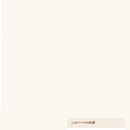
このページの内容