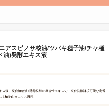
ニアスピノサ核油/ツバキ種子油/チャ種
ド油)発酵エキス液
エキス液。複合植物油+酵母発酵の機能性エキスで、複合発酵訴求可能な定番
れる植物由来エキス原料。