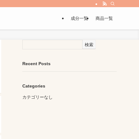
成分一覧
商品一覧
検索
Recent Posts
Categories
カテゴリーなし