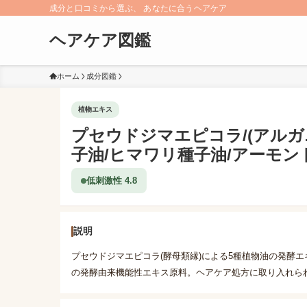
成分と口コミから選ぶ、 あなたに合うヘアケア
ヘアケア図鑑
ホーム
成分図鑑
植物エキス
プセウドジマエピコラ/(アルガ
子油/ヒマワリ種子油/アーモン
低刺激性 4.8
説明
プセウドジマエピコラ(酵母類縁)による5種植物油の発酵
の発酵由来機能性エキス原料。ヘアケア処方に取り入れら