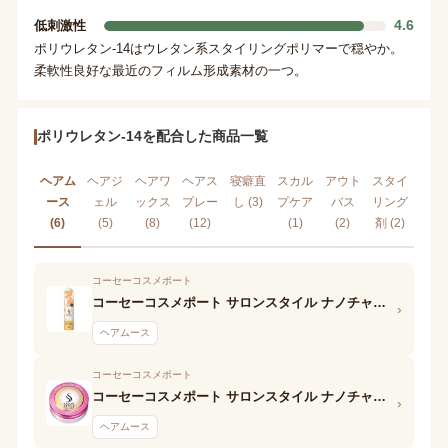
4.6
低刺激性
ポリウレタン-14はウレタン系スタイリングポリマーで穏やか。
柔軟性良好な最近のフィルム形成素材の一つ。
ポリウレタン-14を配合した商品一覧
ヘアム
ヘアジ
ヘアワ
ヘアス
寝癖直
スカル
アウト
スタイ
ース
ェル
ックス
プレー
し (3)
プケア
バス
リング
(6)
(5)
(8)
(12)
(1)
(2)
剤 (2)
コーセーコスメポート
コーセーコスメポート サロンスタイル ナノチャージ スタイリングムース(ナチュラルウェービー)
›
ヘアムース
コーセーコスメポート
コーセーコスメポート サロンスタイル ナノチャージ スタイリングムース(スーパーハード)
›
ヘアムース