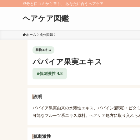
成分と口コミから選ぶ、 あなたに合うヘアケア
ヘアケア図鑑
ホーム
成分図鑑
植物エキス
パパイア果実エキス
低刺激性 4.8
説明
パパイア果実由来の水溶性エキス。パパイン(酵素)・ビタ
可能なフルーツ系エキス原料。ヘアケア処方に取り入れら
低刺激性