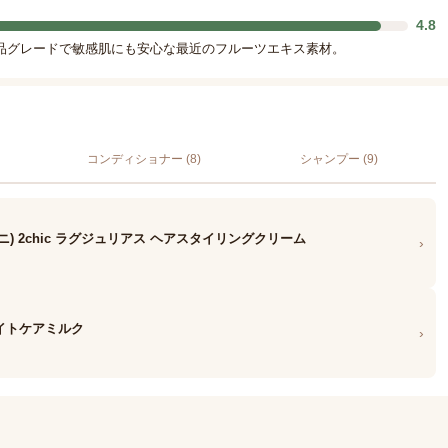
4.8
品グレードで敏感肌にも安心な最近のフルーツエキス素材。
コンディショナー (8)
シャンプー (9)
ニ) 2chic ラグジュリアス ヘアスタイリングクリーム
›
ナイトケアミルク
›