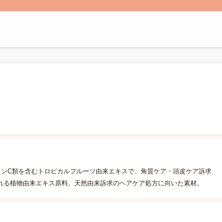
ミンC類を含むトロピカルフルーツ由来エキスで、角質ケア・頭皮ケア訴求
れる植物由来エキス原料。天然由来訴求のヘアケア処方に向いた素材。