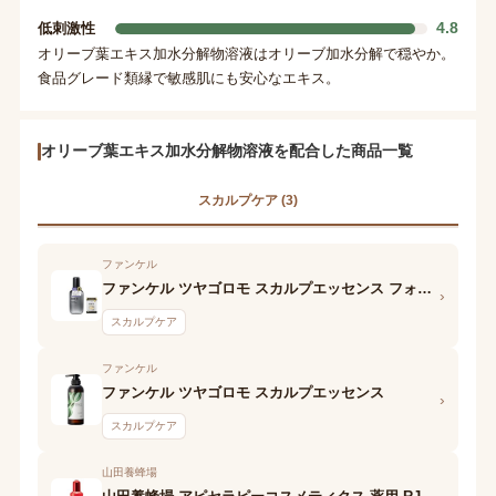
4.8
低刺激性
オリーブ葉エキス加水分解物溶液はオリーブ加水分解で穏やか。
食品グレード類縁で敏感肌にも安心なエキス。
オリーブ葉エキス加水分解物溶液を配合した商品一覧
スカルプケア (3)
ファンケル
ファンケル ツヤゴロモ スカルプエッセンス フォーメン
›
スカルプケア
ファンケル
ファンケル ツヤゴロモ スカルプエッセンス
›
スカルプケア
山田養蜂場