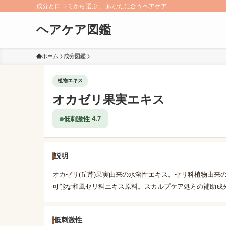
成分と口コミから選ぶ、 あなたに合うヘアケア
ヘアケア図鑑
ホーム
成分図鑑
植物エキス
オカゼリ果実エキス
低刺激性 4.7
説明
オカゼリ(丘芹)果実由来の水溶性エキス。セリ科植物由来
可能な和風セリ科エキス原料。スカルプケア処方の補助成
低刺激性