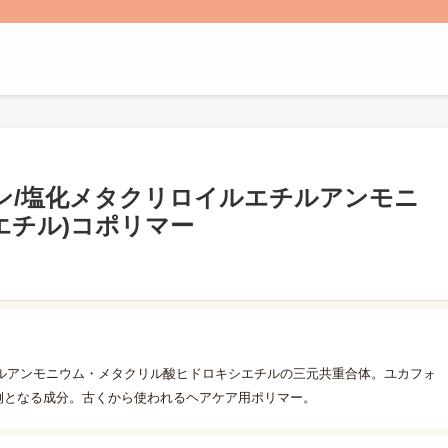
ン/塩化メタクリロイルエチルアンモニ
エチル)コポリマー
ルアンモニウム・メタクリル酸ヒドロキシエチルの三元共重合体。ユカフォ
例となる成分。古くから使われるヘアケア用ポリマー。