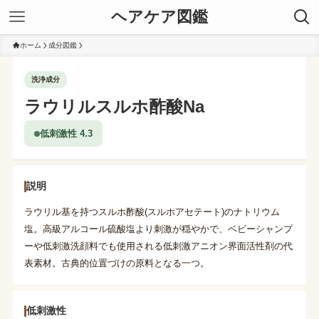
ヘアケア図鑑
ホーム
成分図鑑
洗浄成分
ラウリルスルホ酢酸Na
低刺激性 4.3
説明
ラウリル基を持つスルホ酢酸(スルホアセテート)のナトリウム
塩。高級アルコール硫酸塩より刺激が穏やかで、ベビーシャンプ
ーや低刺激洗顔料でも使用される低刺激アニオン界面活性剤の代
表素材。古典的位置づけの原料となる一つ。
低刺激性