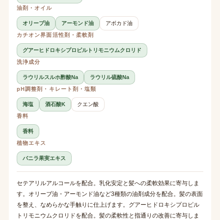
油剤・オイル
オリーブ油
アーモンド油
アボカド油
カチオン界面活性剤・柔軟剤
グアーヒドロキシプロピルトリモニウムクロリド
洗浄成分
ラウリルスルホ酢酸Na
ラウリル硫酸Na
pH調整剤・キレート剤・塩類
海塩
酒石酸K
クエン酸
香料
香料
植物エキス
バニラ果実エキス
セテアリルアルコールを配合。乳化安定と髪への柔軟効果に寄与しま
す。オリーブ油・アーモンド油など3種類の油剤成分を配合。髪の表面
を整え、なめらかな手触りに仕上げます。グアーヒドロキシプロピル
トリモニウムクロリドを配合。髪の柔軟性と指通りの改善に寄与しま