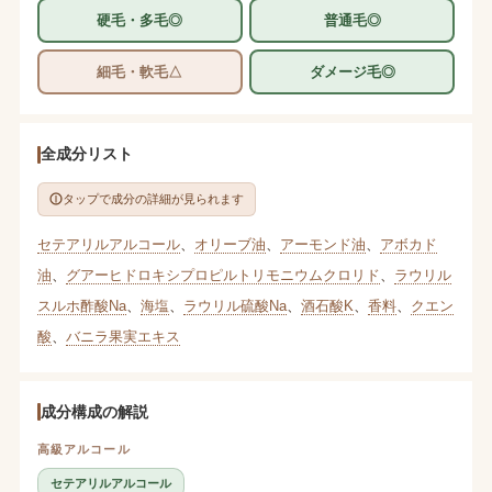
硬毛・多毛◎
普通毛◎
細毛・軟毛△
ダメージ毛◎
全成分リスト
タップで成分の詳細が見られます
セテアリルアルコール
、
オリーブ油
、
アーモンド油
、
アボカド
油
、
グアーヒドロキシプロピルトリモニウムクロリド
、
ラウリル
スルホ酢酸Na
、
海塩
、
ラウリル硫酸Na
、
酒石酸K
、
香料
、
クエン
酸
、
バニラ果実エキス
成分構成の解説
高級アルコール
セテアリルアルコール