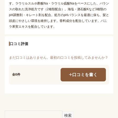
す。ラウリルスルホ酢酸Na・ラウリル硫酸Naをベースにした、バラン
スの取れた洗浄処方です（2種類配合）。海塩・酒石酸Kなど3種類の
pH調整剤・キレート剤を配合。処方のpHバランスを最適に保ち、髪と
頭皮にやさしい環境を維持します。香料成分を配合しています。バニ
ラ果実エキスを配合しています。
口コミ評価
まだ口コミはありません。最初の口コミを投稿してみませんか？
口コミを書く
全0件
検索