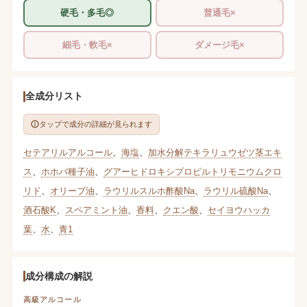
硬毛・多毛◎
普通毛×
細毛・軟毛×
ダメージ毛×
全成分リスト
タップで成分の詳細が見られます
セテアリルアルコール
、
海塩
、
加水分解テキラリュウゼツ茎エキ
ス
、
ホホバ種子油
、
グアーヒドロキシプロピルトリモニウムクロ
リド
、
オリーブ油
、
ラウリルスルホ酢酸Na
、
ラウリル硫酸Na
、
酒石酸K
、
スペアミント油
、
香料
、
クエン酸
、
セイヨウハッカ
葉
、
水
、
青1
成分構成の解説
高級アルコール