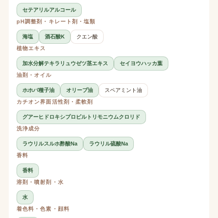
セテアリルアルコール
pH調整剤・キレート剤・塩類
海塩
酒石酸K
クエン酸
植物エキス
加水分解テキラリュウゼツ茎エキス
セイヨウハッカ葉
油剤・オイル
ホホバ種子油
オリーブ油
スペアミント油
カチオン界面活性剤・柔軟剤
グアーヒドロキシプロピルトリモニウムクロリド
洗浄成分
ラウリルスルホ酢酸Na
ラウリル硫酸Na
香料
香料
溶剤・噴射剤・水
水
着色料・色素・顔料