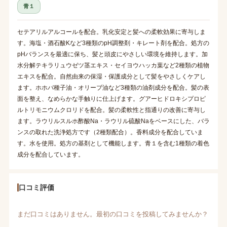
青１
セテアリルアルコールを配合。乳化安定と髪への柔軟効果に寄与しま
す。海塩・酒石酸Kなど3種類のpH調整剤・キレート剤を配合。処方の
pHバランスを最適に保ち、髪と頭皮にやさしい環境を維持します。加
水分解テキラリュウゼツ茎エキス・セイヨウハッカ葉など2種類の植物
エキスを配合。自然由来の保湿・保護成分として髪をやさしくケアし
ます。ホホバ種子油・オリーブ油など3種類の油剤成分を配合。髪の表
面を整え、なめらかな手触りに仕上げます。グアーヒドロキシプロピ
ルトリモニウムクロリドを配合。髪の柔軟性と指通りの改善に寄与し
ます。ラウリルスルホ酢酸Na・ラウリル硫酸Naをベースにした、バラ
ンスの取れた洗浄処方です（2種類配合）。香料成分を配合していま
す。水を使用。処方の基剤として機能します。青１を含む1種類の着色
成分を配合しています。
口コミ評価
まだ口コミはありません。最初の口コミを投稿してみませんか？