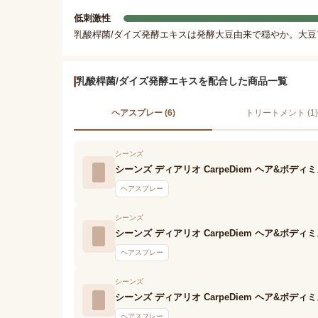
低刺激性
乳酸桿菌/ダイズ発酵エキスは発酵大豆由来で穏やか。大
乳酸桿菌/ダイズ発酵エキスを配合した商品一覧
ヘアスプレー (6)
トリートメント (1)
シーンズ
シーンズ ディアリオ CarpeDiem ヘア&ボディミスト 
ヘアスプレー
シーンズ
シーンズ ディアリオ CarpeDiem ヘア&ボディミスト 
ヘアスプレー
シーンズ
シーンズ ディアリオ CarpeDiem ヘア&ボディミスト 
ヘアスプレー