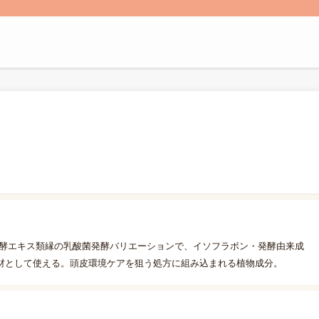
発酵エキス類縁の乳酸菌発酵バリエーションで、イソフラボン・発酵由来成
材として使える。頭皮環境ケアを狙う処方に組み込まれる植物成分。