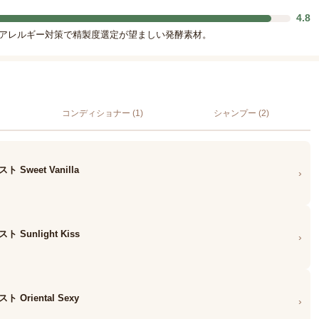
4.8
豆アレルギー対策で精製度選定が望ましい発酵素材。
コンディショナー (1)
シャンプー (2)
Sweet Vanilla
›
Sunlight Kiss
›
Oriental Sexy
›