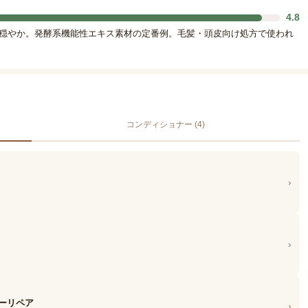
4.8
で穏やか。発酵系機能性エキス素材の定番例。毛髪・頭皮向け処方で使われ
コンディショナー (4)
›
›
プーリペア
›