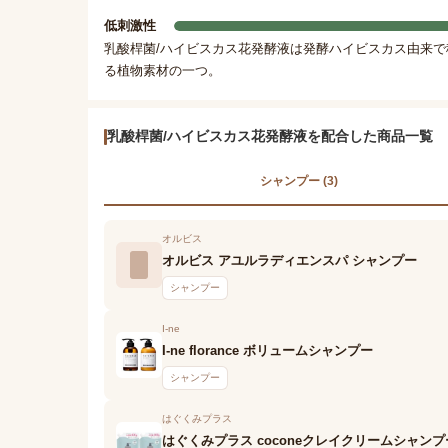
低刺激性
乳酸桿菌/ハイビスカス花発酵液は発酵ハイビスカス由来
る植物素材の一つ。
乳酸桿菌/ハイビスカス花発酵液を配合した商品一覧
シャンプー (3)
オルビス
オルビス アユルラディエンスパ シャンプー
シャンプー
I-ne
I-ne florance ボリュームシャンプー
シャンプー
はぐくみプラス
はぐくみプラス coconeクレイクリームシャン