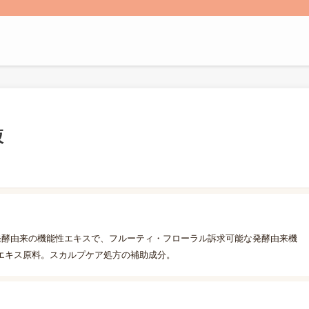
液
発酵由来の機能性エキスで、フルーティ・フローラル訴求可能な発酵由来機
エキス原料。スカルプケア処方の補助成分。