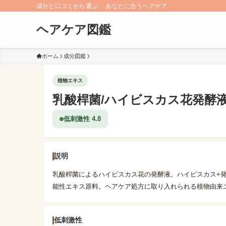
成分と口コミから選ぶ、 あなたに合うヘアケア
ヘアケア図鑑
ホーム
成分図鑑
植物エキス
乳酸桿菌/ハイビスカス花発酵
低刺激性 4.8
説明
乳酸桿菌によるハイビスカス花の発酵液。ハイビスカス+
能性エキス原料。ヘアケア処方に取り入れられる植物由来
低刺激性