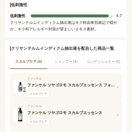
低刺激性
4.7
低刺激性
クリサンテルムインディクム抽出液はキク科由来別表記で穏や
か。キク科アレルギー対策が望ましいエキス素材。
クリサンテルムインディクム抽出液を配合した商品一覧
スカルプケア (4)
シャンプー (4)
コンディショナー (5)
ファンケル
ファンケル ツヤゴロモ スカルプエッセンス フォーメン
›
スカルプケア
ファンケル
ファンケル ツヤゴロモ スカルプエッセンス
›
スカルプケア