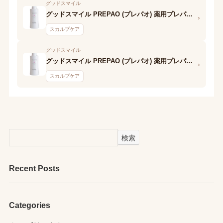
グッドスマイル
グッドスマイル PREPAO (プレパオ) 薬用プレパオスカルプエッセンス (モイスト)
›
スカルプケア
グッドスマイル
グッドスマイル PREPAO (プレパオ) 薬用プレパオスカルプエッセンス (スムース)
›
スカルプケア
検索
Recent Posts
Categories