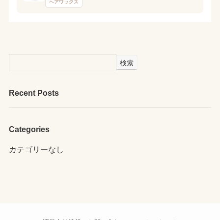
ヘアワックス
検索
Recent Posts
Categories
カテゴリーなし