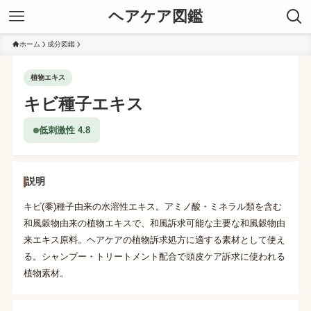
ヘアケア図鑑
ホーム
成分図鑑
植物エキス
キビ種子エキス
低刺激性 4.8
説明
キビ(黍)種子由来の水溶性エキス。アミノ酸・ミネラル類を含む
和風穀物由来の植物エキスで、和風訴求可能な主要な和風穀物由
来エキス原料。ヘアケアの植物訴求処方に適する素材として使え
る。シャンプー・トリートメント配合で頭皮ケア訴求に使われる
植物素材。