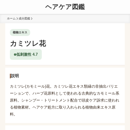
ヘアケア図鑑
ホーム
成分図鑑
植物エキス
カミツレ花
低刺激性 4.7
説明
カミツレ(カモミール)花。カミツレ花エキス類縁の非抽出バリエ
ーションで、ハーブ花原料として使われる古典的なカモミール系
原料。シャンプー・トリートメント配合で頭皮ケア訴求に使われ
る植物素材。ヘアケア処方に取り入れられる植物由来エキス原
料。