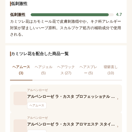
低刺激性
4.7
低刺激性
カミツレ花はカモミール花で皮膚刺激穏やか。キク科アレルギー
対策が望ましいハーブ原料。スカルプケア処方の補助成分で使用
される。
カミツレ花を配合した商品一覧
ヘアムース
ヘアジェル
ヘアワック
ヘアスプレ
寝癖直し
(3)
(5)
ス (27)
ー (5)
(10)
アルペンローゼ
アルペンローゼ ラ・カスタ プロフェッショナル スタイリング ボリュームアレンジ フォーム
›
ヘアムース
アルペンローゼ
アルペンローゼ ラ・カスタ アロマエステ スタイリングフォーム ボリュームアップ
›