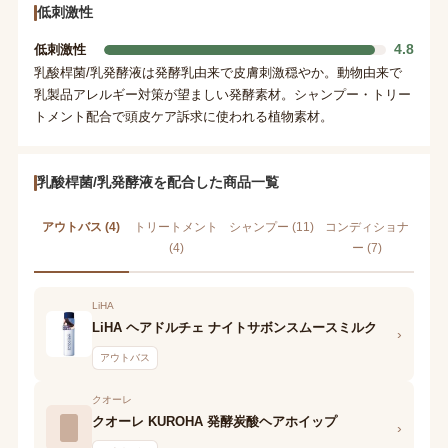
低刺激性
4.8
低刺激性
乳酸桿菌/乳発酵液は発酵乳由来で皮膚刺激穏やか。動物由来で
乳製品アレルギー対策が望ましい発酵素材。シャンプー・トリー
トメント配合で頭皮ケア訴求に使われる植物素材。
乳酸桿菌/乳発酵液を配合した商品一覧
アウトバス (4)
トリートメント
シャンプー (11)
コンディショナ
(4)
ー (7)
LiHA
LiHA ヘアドルチェ ナイトサボンスムースミルク
›
アウトバス
クオーレ
クオーレ KUROHA 発酵炭酸ヘアホイップ
›