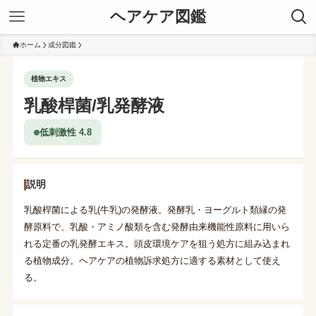
ヘアケア図鑑
ホーム
成分図鑑
植物エキス
乳酸桿菌/乳発酵液
低刺激性 4.8
説明
乳酸桿菌による乳(牛乳)の発酵液。発酵乳・ヨーグルト類縁の発
酵原料で、乳酸・アミノ酸類を含む発酵由来機能性原料に用いら
れる定番の乳発酵エキス。頭皮環境ケアを狙う処方に組み込まれ
る植物成分。ヘアケアの植物訴求処方に適する素材として使え
る。