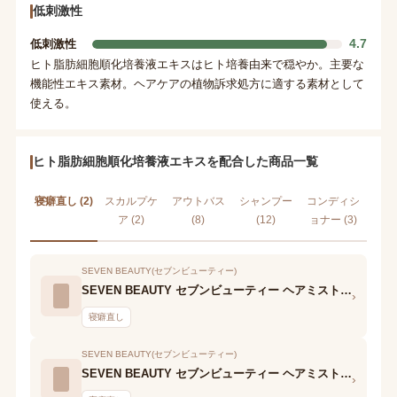
低刺激性
4.7
低刺激性
ヒト脂肪細胞順化培養液エキスはヒト培養由来で穏やか。主要な
機能性エキス素材。ヘアケアの植物訴求処方に適する素材として
使える。
ヒト脂肪細胞順化培養液エキスを配合した商品一覧
寝癖直し (2)
スカルプケ
アウトバス
シャンプー
コンディシ
ア (2)
(8)
(12)
ョナー (3)
SEVEN BEAUTY(セブンビューティー)
SEVEN BEAUTY セブンビューティー ヘアミスト KIRI ハード TN
›
寝癖直し
SEVEN BEAUTY(セブンビューティー)
SEVEN BEAUTY セブンビューティー ヘアミスト KIRI ソフト TN
›