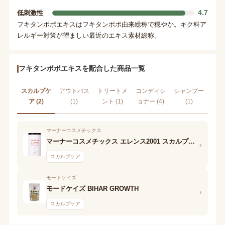
4.7
低刺激性
フキタンポポエキスはフキタンポポ由来総称で穏やか。キク科ア
レルギー対策が望ましい最近のエキス素材総称。
フキタンポポエキスを配合した商品一覧
スカルプケ
アウトバス
トリートメ
コンディシ
シャンプー
ア (2)
(1)
ント (1)
ョナー (4)
(1)
マーナーコスメチックス
マーナーコスメチックス エレンス2001 スカルププルーブロングエッセンス
›
スカルプケア
モードケイズ
モードケイズ BIHAR GROWTH
›
スカルプケア